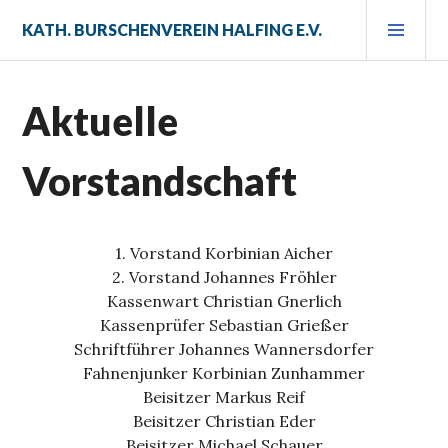
Zum
PRI
KATH. BURSCHENVEREIN HALFING E.V.
Inhalt
MEN
springen
Aktuelle
Vorstandschaft
1. Vorstand Korbinian Aicher
2. Vorstand Johannes Fröhler
Kassenwart Christian Gnerlich
Kassenprüfer Sebastian Grießer
Schriftführer Johannes Wannersdorfer
Fahnenjunker Korbinian Zunhammer
Beisitzer Markus Reif
Beisitzer Christian Eder
Beisitzer Michael Schauer