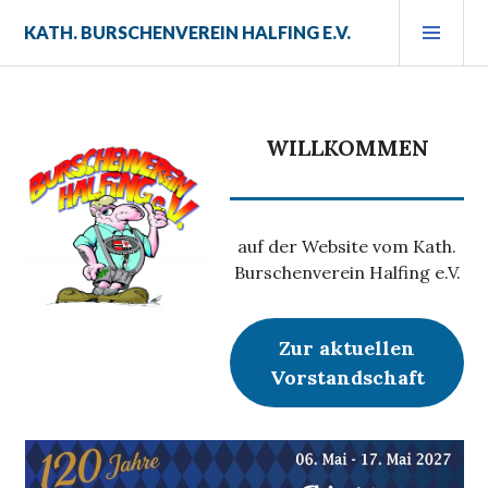
Zum
PRI
KATH. BURSCHENVEREIN HALFING E.V.
Inhalt
MEN
springen
WILLKOMMEN
auf der Website vom Kath.
Burschenverein Halfing e.V.
Zur aktuellen
Vorstandschaft