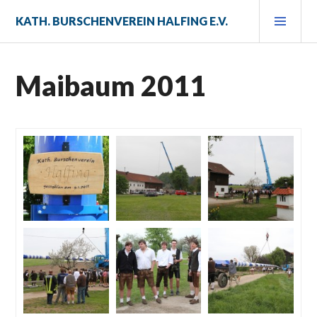
Zum
PRI
KATH. BURSCHENVEREIN HALFING E.V.
Inhalt
MEN
springen
Maibaum 2011